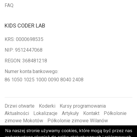
FAQ
KIDS CODER LAB
KRS: 0000698535
NIP: 9512447068
REGON: 368481218
Numer konta bankowego:
86 1050 1025 1000 0090 8040 2408
Drzwi otwarte
Koderki
Kursy programowania
Aktualności
Lokalizacje
Artykuły
Kontakt
Półkolonie
zimowe Mokotów
Półkolonie zimowe Wilanów
Warsztaty zimowe
Półkolonie letnie Wilanów
Archiwum
Na naszej stronie używamy cookies, które mogą być przez nas
kursów
Harmonogram
wykorzystane również do celów statystycznych i reklamowych.