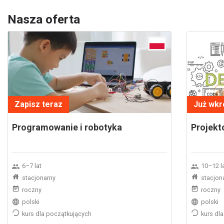
Nasza oferta
Zapisz teraz
Już wkr
Programowanie i robotyka
Projekt
6–7 lat
10–12 l
stacjonarny
stacjon
roczny
roczny
polski
polski
kurs dla początkujących
kurs dl