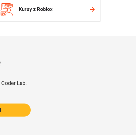
Kursy z Roblox
e
 Coder Lab.
J