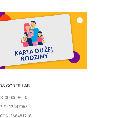
DS CODER LAB
S: 0000698535
P: 9512447068
GON: 368481218