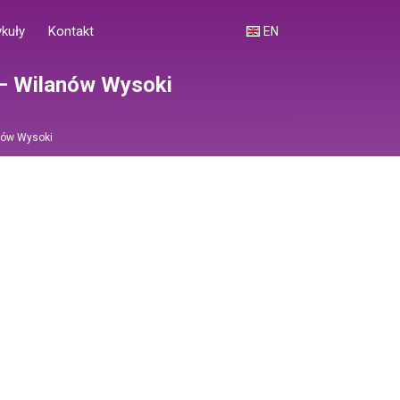
ykuły
Kontakt
EN
 – Wilanów Wysoki
nów Wysoki