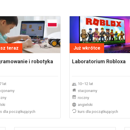
sz teraz
Już wkrótce
ramowanie i robotyka
Laboratorium Robloxa
 lat
10–12 lat
acjonarny
stacjonarny
czny
roczny
lski
angielski
rs dla początkujących
kurs dla początkujących