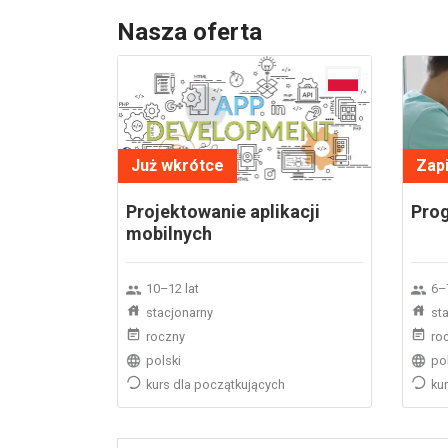
Nasza oferta
Już wkrótce
Zapi
Projektowanie aplikacji
Prog
mobilnych
10–12 lat
6–7
stacjonarny
st
roczny
ro
polski
po
kurs dla początkujących
ku