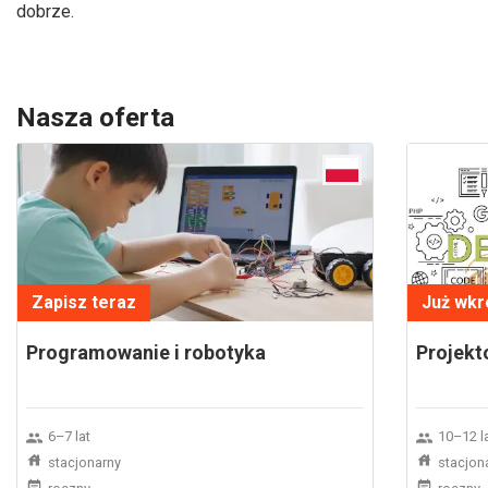
dobrze.
Nasza oferta
Zapisz teraz
Już wkr
Programowanie i robotyka
Projekt
6–7 lat
10–12 l
stacjonarny
stacjon