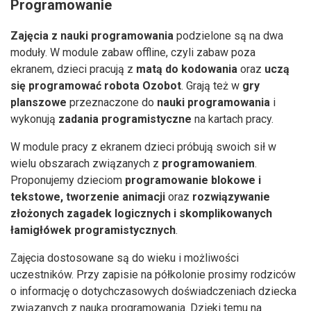
Programowanie
Zajęcia z nauki programowania
podzielone są na dwa
moduły. W module zabaw offline, czyli zabaw poza
ekranem, dzieci pracują z
matą do kodowania
oraz
uczą
się programować robota Ozobot
. Grają też w
gry
planszowe
przeznaczone do
nauki programowania
i
wykonują
zadania programistyczne
na kartach pracy.
W module pracy z ekranem dzieci próbują swoich sił w
wielu obszarach związanych z
programowaniem
.
Proponujemy dzieciom
programowanie blokowe i
tekstowe, tworzenie animacji
oraz
rozwiązywanie
złożonych zagadek logicznych i skomplikowanych
łamigłówek programistycznych
.
Zajęcia dostosowane są do wieku i możliwości
uczestników. Przy zapisie na półkolonie prosimy rodziców
o informację o dotychczasowych doświadczeniach dziecka
związanych z nauką programowania. Dzięki temu na