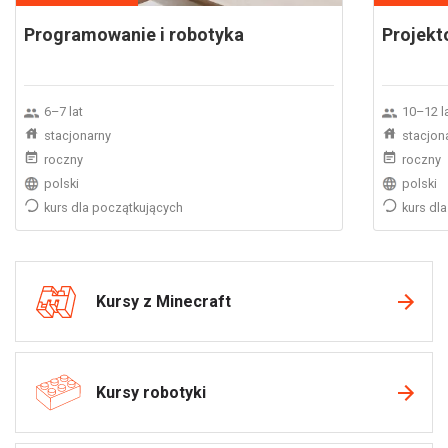
Programowanie i robotyka
Projekt
6–7 lat
10–12 l
stacjonarny
stacjon
roczny
roczny
polski
polski
kurs dla początkujących
kurs dl
Kursy z Minecraft
Kursy robotyki