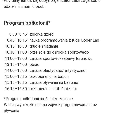
Aby dany turnus się odbył, organizator zastrzega sobie
udział minimum 6 osób.
Program półkolonii*
8.30–8.45
zbiórka dzieci
8.45–10.15
nauka programowania z Kids Coder Lab
10.15–10.30
drugie śniadanie
10.30–11.00
przejście do ośrodka sportowego
11.00–13.00
zajęcia sportowe/zabawy terenowe
13.15–14.00
obiad
14.00–15.00
zajęcia plastyczne/ artystyczne
15.00–15.15
przebieranie na basen
15.15–16.15
zajęcia pływania na basenie
16.15–16.30
przebieranie, odbiór dzieci
*Program półkolonii może ulec zmianie.
W dniu wycieczki nie ma zajęć z programowania oraz
pływania.