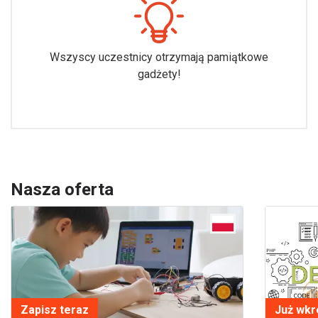
Wszyscy uczestnicy otrzymają pamiątkowe
gadżety!
Nasza oferta
Zapisz teraz
Już wkr