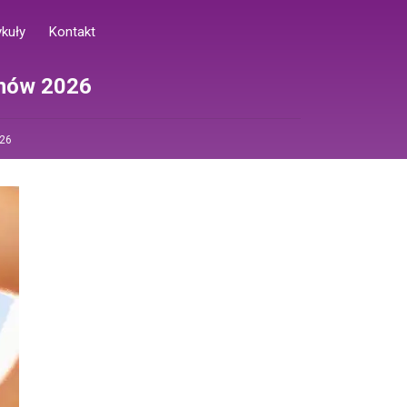
ykuły
Kontakt
anów 2026
026