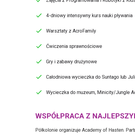
Zajęcia z Programowania i Robotyki z Kid
4-dniowy intensywny kurs nauki pływania
Warsztaty z AcroFamily
Ćwiczenia sprawnościowe
Gry i zabawy drużynowe
Całodniowa wycieczka do Suntago lub Juli
Wycieczka do muzeum, Minicity/Jungle 
WSPÓŁPRACA Z NAJLEPSZYM
Półkolonie organizuje Academy of Hasten. Partn