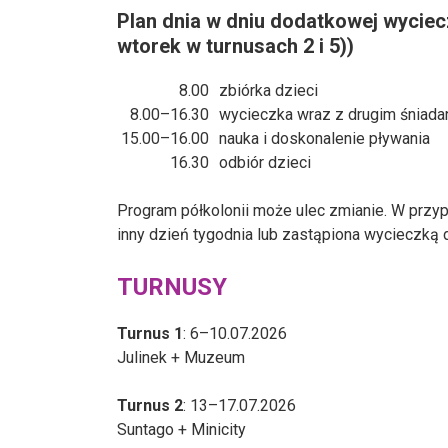
Plan dnia w dniu dodatkowej wyciec
wtorek w turnusach 2 i 5))
8.00
zbiórka dzieci
8.00–16.30
wycieczka wraz z drugim śniada
15.00–16.00
nauka i doskonalenie pływania
16.30
odbiór dzieci
Program półkolonii może ulec zmianie. W przy
inny dzień tygodnia lub zastąpiona wycieczką 
TURNUSY
Turnus 1
: 6–10.07.2026
Julinek + Muzeum
Turnus 2
: 13–17.07.2026
Suntago + Minicity