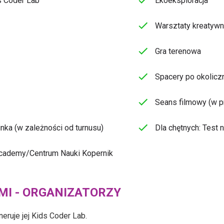
s Coder Lab
Ekoeksploracja
Warsztaty kreatyw
Gra terenowa
Spacery po okolicz
Seans filmowy (w 
nka (w zależności od turnusu)
Dla chętnych: Test 
Academy/Centrum Nauki Kopernik
I - ORGANIZATORZY
eruje jej Kids Coder Lab.