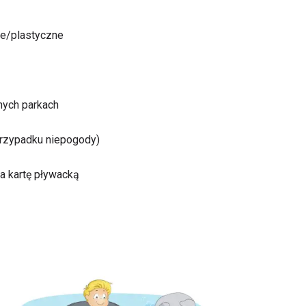
ne/plastyczne
nych parkach
przypadku niepogody)
na kartę pływacką