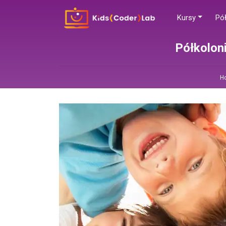
Kursy
Pół
Półkolon
H